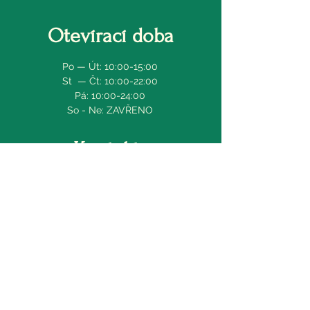
Otevírací doba
Po — Út: 10:00-15:00
St — Čt: 10:00-22:00
Pá: 10:00-24:00
​​So - Ne: ZAVŘENO
Kontakty
Rezervace: 732 586 117
restauracekavarnaeva@seznam.cz
Provozní: Jan Novák,
739 142 736
Najdete nás také na
Facebooku