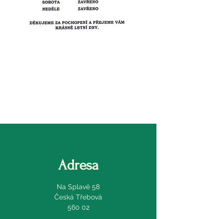
Adresa
Na Splavě 58
Česká Třebová
560 02